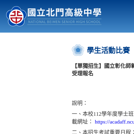
認識北中
行事曆
公佈欄
:::
學生活動比賽
【單獨招生】國立彰化師範
受理報名
說明：
一、本校112學年度學
載網址：
https://acadaff.nc
二、本招生考試重要日程