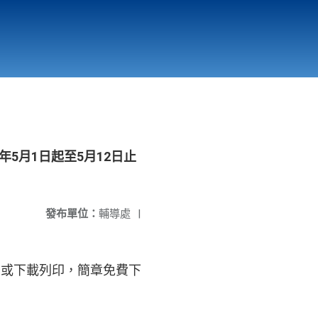
國立北門高級中學
縣市立改善校園環境計畫專區
北門高中合作社
5月1日起至5月12日止
發布單位：
輔導處
|
詢或下載列印，簡章免費下