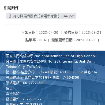
相關附件
身心障礙者融合式會議參考指引-Final.pdf
下架日期：
2023-04-20
|
發佈日期：
2023-03-21
點擊率：
804
|
最後更新日期：
2023-03-21
|
國立北門高級中學 National Beimen Senior High School
台南市佳里區六安里269號 No. 269, Liuann Li, Jiali Dist.,
Tainan City, TAIWAN
第一銀行 佳里分行0076249 帳號：62430090062 戶名：中
等學校基金-北門高中401專戶 統編：74504300
聯絡電話
06-7222150
|
傳真
電子信箱
最後更新
2022-11-22
總瀏覽人次
21328322