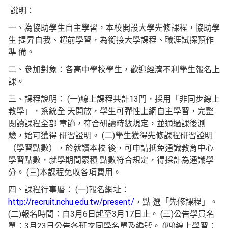
說明：
一、為協助學生自主學習，本校開設大學先修課程，協助學
生 提昇自我、超前學習，為銜接大學課程、職涯試探預作
準 備。
二、參加對象：各高中學校學生，歡迎經濟不利學生報名上
課。
三、課程說明： (一)線上課程共計13門，採用「非同步線上
教學」，系統全 天開放，學生可彈性上網自主學習，完整
閱讀課程全部 章節，符合研讀時數規定，並通過課後測
驗，始可獲得 研習證明。 (二)學生獲得先修課程研習證明
（學習點數），於就讀本校 後，可申請抵免通識教育中心
學習點數，就學期間累積 點數符合規定，得採計為通識學
分。 (三)本課程免收各項費用。
四、課程行事曆： (一)報名網址：
http://recruit.nchu.edu.tw/present/
，點 選「先修課程」。
(二)報名時間：自3月6日起至3月17日止。 (三)公告學員名
單：3月23日公告各班次同學名單及編號。 (四)線上學習：