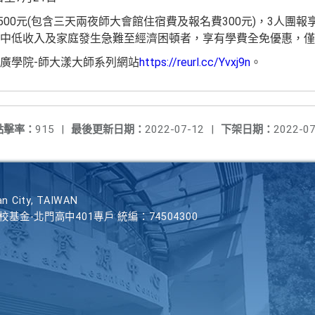
500元(包含三天兩夜師大會館住宿費及報名費300元)，3人團報
中低收入及家庭發生急難至經濟困頓者，享有學費全免優惠，僅
廣學院-師大漾大師系列網站
https://reurl.cc/Yvxj9n
。
點擊率：
915
|
最後更新日期：
2022-07-12
|
下架日期：
2022-07
n City, TAIWAN
學校基金-北門高中401專戶 統編：74504300