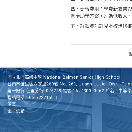
四、研習費用：學費新臺幣7,
圓夢助學方案，凡為低收入、
五、詳細資訊詳見本校進修推
國立北門高級中學 National Beimen Senior High School
台南市佳里區六安里269號 No. 269, Liuann Li, Jiali Dist., Taina
第一銀行 佳里分行0076249 帳號：62430090062 戶名：中等
聯絡電話
06-7222150
|
傳真
電子信箱