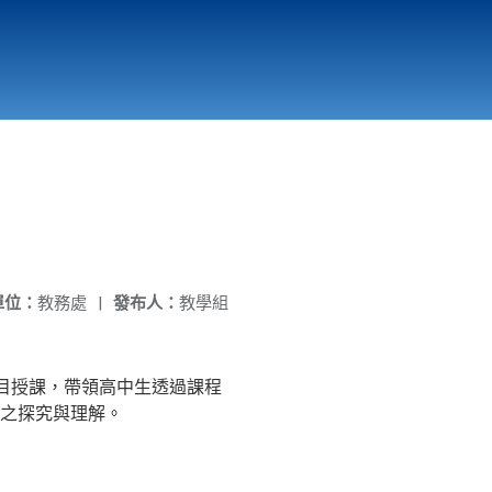
國立北門高級中學
縣市立改善校園環境計畫專區
北門高中合作社
單位：
教務處
|
發布人：
教學組
目授課，帶領高中生透過課程
之探究與理解。