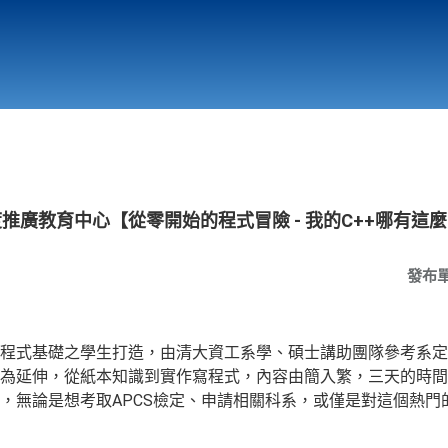
行政與教學單位
相關連結
度推廣教育中心【從零開始的程式冒險 - 我的C++哪有這
發布
程式基礎之學生打造，由清大資工系學、碩士講助團隊參考系定
為延伸，從紙本知識到實作寫程式，內容由簡入繁，三天的時間
，無論是想考取APCS檢定、申請相關科系，或僅是對這個熱門