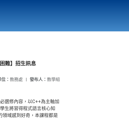
國立北門高級中學
縣市立改善校園環境計畫專區
北門高中合作社
麼困難】招生訊息
單位：
教務處
|
發布人：
教學組
必選修內容，以C++為主軸加
學生將習得程式語言核心知
的領域感到好奇，本課程都是