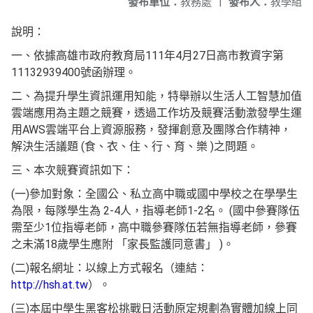
發布單位：
教務處
|
發布人：
教學組
說明：
一、依據高雄市政府教育局111年4月27日高市教資字第
11132939400號函辦理。
二、為提升學生資訊運用知能，特舉辦以生活人工智慧加值
雲端應用為主題之競賽，透過工作坊及競賽活動激發學生運
用AWS雲端平台上資源服務，發揮創意及團隊合作精神，
解決生活議題 (食、衣、住、行、育、樂 )之問題。
三、本次競賽資訊如下：
(一)參加對象：全國公、私立高中職或國中學校之在學學生
為限，每隊學生為 2-4人，指導老師1-2名。 (國中參賽隊伍
需至少1位指導老師，高中職參賽隊伍若無指導老師，參賽
之未滿18歲學生應附 「家長監護同意書」 )。
(二)報名網址：以線上方式報名（連結：
http://hsh.at.tw
）。
(三)本屆中學生黑客松挑戰日活動原定規劃為實體加線上同