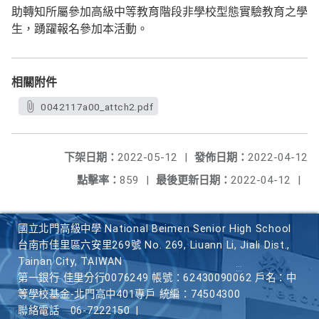
助轉知所屬參加高級中等教育階段非學校型態實驗教育之學
生，踴躍報名參加本活動。
相關附件
0042117a00_attch2.pdf
下架日期：
2022-05-12
|
發佈日期：
2022-04-12
點擊率：
859
|
最後更新日期：
2022-04-12
|
國立北門高級中學 National Beimen Senior High School
台南市佳里區六安里269號 No. 269, Liuann Li, Jiali Dist.,
Tainan City, TAIWAN
第一銀行 佳里分行0076249 帳號：62430090062 戶名：中
等學校基金-北門高中401專戶 統編：74504300
聯絡電話
06-7222150
|