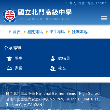
:::
登入
導覽
首頁
English
:::
首頁
相關連結
學生專區
社團園地
分眾導覽
學生
教職員
家長
校友
:::
國立北門高級中學 National Beimen Senior High School
台南市佳里區六安里269號 No. 269, Liuann Li, Jiali Dist.,
Tainan City, TAIWAN