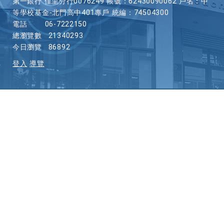
第一銀行 佳里分行0076249 帳號：62430090062 戶名：中
等學校基金-北門高中401專戶 統編：74504300
電話
06-7222150
總瀏覽數
21340293
今日瀏覽
86892
登入
導覽