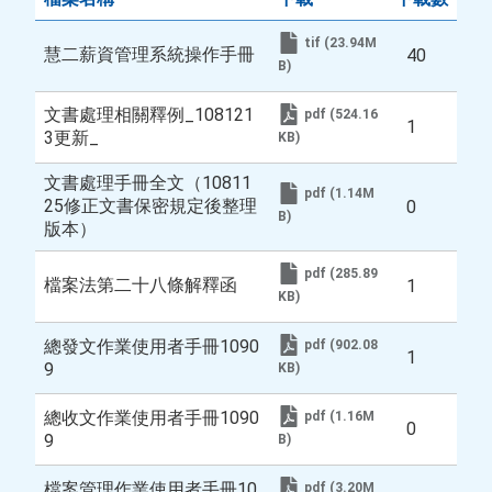
稱
tif (23.94M
慧二薪資管理系統操作手冊
40
B)
文書處理相關釋例_108121
pdf (524.16
1
3更新_
KB)
文書處理手冊全文（10811
pdf (1.14M
25修正文書保密規定後整理
0
B)
版本）
pdf (285.89
檔案法第二十八條解釋函
1
KB)
總發文作業使用者手冊1090
pdf (902.08
1
9
KB)
總收文作業使用者手冊1090
pdf (1.16M
0
9
B)
檔案管理作業使用者手冊10
pdf (3.20M