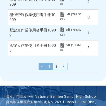
2
909
B)
稽催管制作業使用者手冊10
pdf (791.55
0
909
KB)
登記桌作業使用者手冊1090
pdf (786.42
3
9
KB)
承辦人作業使用者手冊1090
pdf (1.87M
3
9
B)
<
上一頁
1
2
>
下一頁
:::
國立北門高級中學 National Beimen Senior High School
台南市佳里區六安里269號 No. 269, Liuann Li, Jiali Dist.,