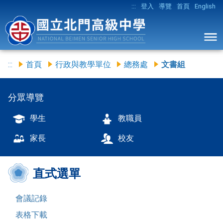
:::
登入
導覽
首頁
English
:::
首頁
行政與教學單位
總務處
文書組
分眾導覽
學生
教職員
家長
校友
直式選單
會議記錄
表格下載