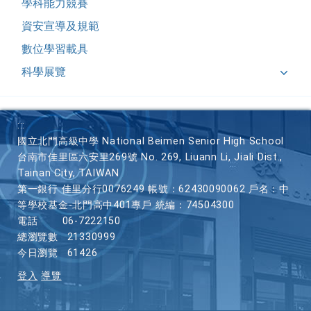
學科能力競賽
資安宣導及規範
數位學習載具
科學展覽
:::
國立北門高級中學 National Beimen Senior High School
台南市佳里區六安里269號 No. 269, Liuann Li, Jiali Dist.,
Tainan City, TAIWAN
第一銀行 佳里分行0076249 帳號：62430090062 戶名：中
等學校基金-北門高中401專戶 統編：74504300
電話
06-7222150
總瀏覽數
21330999
今日瀏覽
61426
登入
導覽