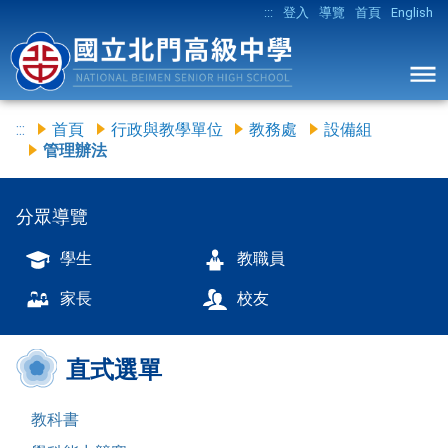
:::
登入
導覽
首頁
English
:::
首頁
行政與教學單位
教務處
設備組
管理辦法
分眾導覽
學生
教職員
家長
校友
直式選單
教科書