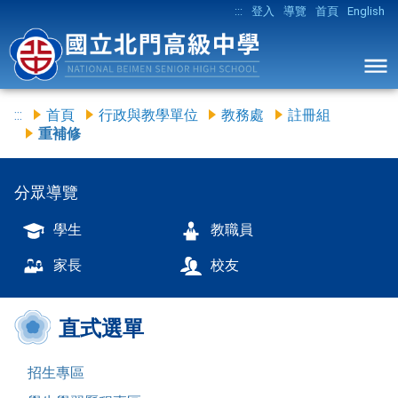
:::
登入
導覽
首頁
English
:::
首頁
行政與教學單位
教務處
註冊組
重補修
分眾導覽
學生
教職員
家長
校友
直式選單
招生專區