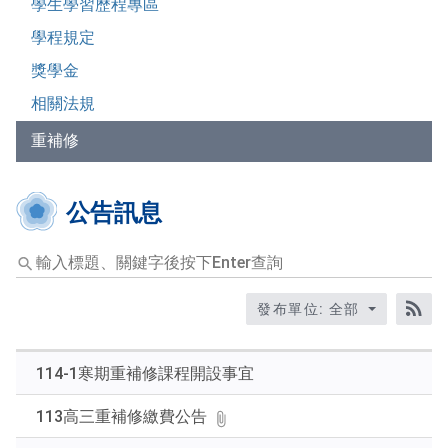
學生學習歷程專區
學程規定
獎學金
相關法規
重補修
公告訊息
輸
入
標
發布單位: 全部
題、
RS
關
鍵
114-1寒期重補修課程開設事宜
字
後
113高三重補修繳費公告
按
下