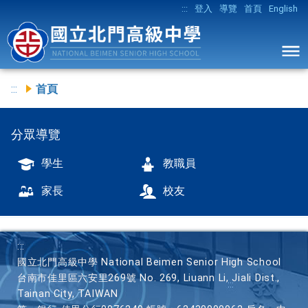
:::
登入
導覽
首頁
English
:::
首頁
分眾導覽
學生
教職員
家長
校友
:::
國立北門高級中學 National Beimen Senior High School
台南市佳里區六安里269號 No. 269, Liuann Li, Jiali Dist.,
Tainan City, TAIWAN