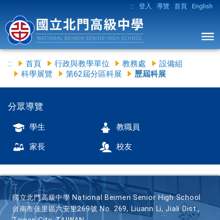
:::
登入
導覽
首頁
English
:::
首頁
行政與教學單位
教務處
設備組
科學展覽
第62屆分區科展
歷屆科展
分眾導覽
學生
教職員
家長
校友
:::
國立北門高級中學 National Beimen Senior High School
台南市佳里區六安里269號 No. 269, Liuann Li, Jiali Dist.,