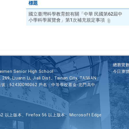
標題
題、
關
國立臺灣科學教育館有關「中華 民國第62屆中
鍵
小學科學展覽會」第1次補充規定事項
字
後
按
下
Enter
查
詢
總瀏覽
en Senior High School
今日瀏
iuann Li, Jiali Dist., Tainan City, TAIWAN
帳號：62430090062 戶名：中等學校基金-北門高中
以上版本、Firefox 56 以上版本、Microsoft Edge