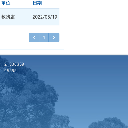
單位
日期
教務處
2022/05/19
1
數
21336358
覽
95888