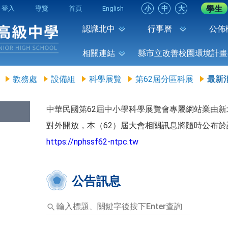
學生
登入
導覽
首頁
English
小
中
大
認識北中
行事曆
公佈
相關連結
縣市立改善校園環境計畫
教務處
設備組
科學展覽
第62屆分區科展
最新
中華民國第62屆中小學科學展覽會專屬網站業由
對外開放，本（62）屆大會相關訊息將隨時公布
https://nphssf62-ntpc.tw
公告訊息
輸
入
標