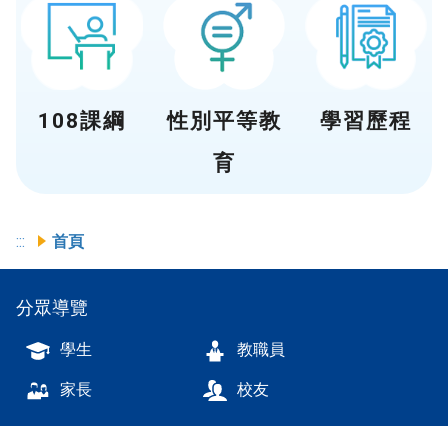
108課綱
性別平等教
學習歷程
育
:::
首頁
分眾導覽
學生
教職員
家長
校友