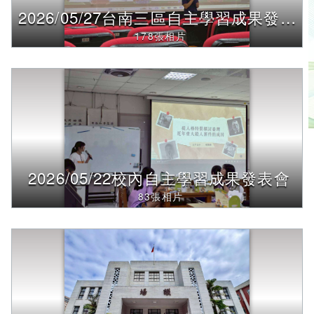
詢，
2026/05/27台南三區自主學習成果發表會
下
方
178張相片
內
容
將
改
變
2026/05/22校內自主學習成果發表會
83張相片