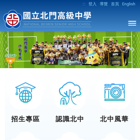
:::
登入
導覽
首頁
English
Previous
Ne
招生專區
認識北中
北中風華