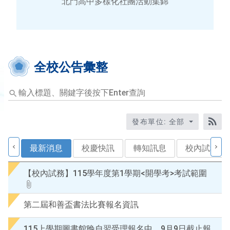
北門高中多樣化社團活動集錦
全校公告彙整
輸
入
標
題
發布單位: 全部
關
RS
鍵
最新消息
校慶快訊
轉知訊息
校內試務
字
後
【校內試務】115學年度第1學期<開學考>考試範圍
按
下
En
第二屆和善盃書法比賽報名資訊
查
詢
115上學期圖書館晚自習受理報名中，9月9日截止報