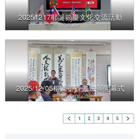
20251217耶誕節慶文化交流活動
27張相片
2025/12/05榕園墨香書法展開幕式
33張相片
1
2
3
4
5