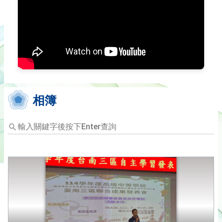
相簿
輸
入
關
鍵
字
後
按
下
Enter
查