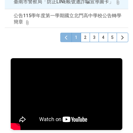
臺南市警察局「防止LINE帳號遭詐騙宣導圖卡」
公告115學年度第一學期國立北門高中學校公告轉學
簡章
1
2
3
4
5
" allowfullscreen="">