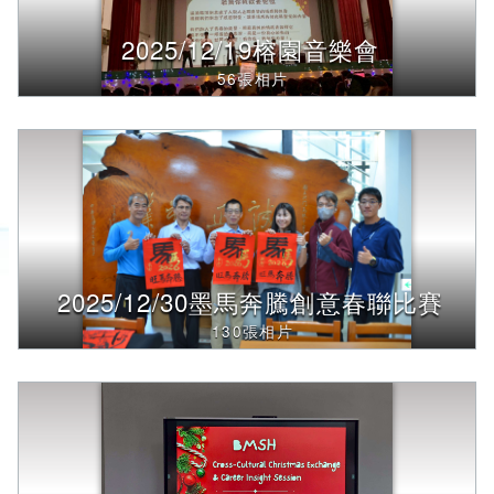
2025/12/19榕園音樂會
56張相片
2025/12/30墨馬奔騰創意春聯比賽
130張相片