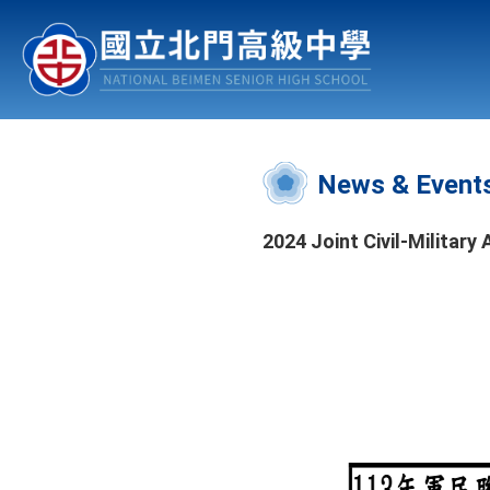
About
News & Events
:::
News & Event
2024 Joint Civil-Militar